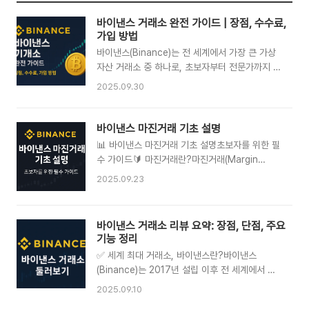
바이낸스 거래소 완전 가이드 | 장점, 수수료,
가입 방법
바이낸스(Binance)는 전 세계에서 가장 큰 가상
자산 거래소 중 하나로, 초보자부터 전문가까지 모
두가 활용할 수 있는 글로벌 플랫폼입니다. 수백
2025.09.30
개의 암호화폐와 거래 페어를 제공하며, 낮은 수수
료와 강력한 보안, 다양한 기능을 갖추고 있어 많
은 투자자들이 선택하고 있습니다.바이낸스 거래
바이낸스 마진거래 기초 설명
소란?바이낸스는 2017년에 설립되어 빠르게 성
📊 바이낸스 마진거래 기초 설명초보자를 위한 필
장한 암호화폐 거래소입니다. 현재 수천만 명의 사
수 가이드🔰 마진거래란?마진거래(Margin
용자가 전 세계에서 바이낸스를 이용하고 있으며,
Trading)는 자본(증거금)에 레버리지를 곱해 더
2025.09.23
거래량 기준으로도 꾸준히 상위권을 차지하고 있
큰 금액으로 거래하는 방식입니다.예를 들어 100
습니다.주요 특징다양한 거래 방식: 현물(스팟) 거
USDT를 증거금으로 두고 5배 레버리지를 적용
래, 마진 거래, 선물 거래까지 지원합니다.낮은 수
하면, 최대 500 USDT 규모의 거래가 가능합니
바이낸스 거래소 리뷰 요약: 장점, 단점, 주요
수료: 기본 거래 수수료는 0.1%이며, 바이낸스 코
다.바이낸스 거래소에서는 현물 마진과 격리/교차
기능 정리
인(BNB)으로 결제 시 추가 할인이 가능합니다.강
마진을 선택할 수 있습니다.바이낸스 홈페이지 바
력한 보안: 2단계 인증(2FA)..
✅ 세계 최대 거래소, 바이낸스란?바이낸스
로가기⚙️ 마진거래 종류✅ 격리 마진 (Isolated
(Binance)는 2017년 설립 이후 전 세계에서 가
Margin)특정 포지션에만 증거금이 묶임손실이 커
장 큰 암호화폐 거래소로 성장했습니다.글로벌 유
져도 해당 포지션 한정초보자에게 더 안전한 방식
2025.09.10
저 수는 1억 명을 넘으며, 하루 거래량도 압도적으
✅ 교차 마진 (Cross Margin)계좌 내 전체 자산