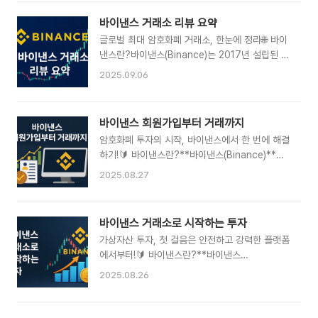
로 많습니다.설립자: 창펑 자오(CZ)본사 위치: 두
이 증거금으로 사용됨손실 시 계좌 전체에 영향고
바이, 프랑스 등 글로벌 분산 구조지원 언어: 한국
바이낸스 거래소 리뷰 요약
급 트레이더가 주로 사용📈 마진거래의 장점소액
어 포함 30개 이상바이낸스 홈페이지 바로가기✅
으로도 큰 규모 거래..
글로벌 최대 암호화폐 거래소, 한눈에 정리🌐 바이
바이낸스의 주요 기능바이낸스는 초보자부터 전문
낸스란?바이낸스(Binance)는 2017년 설립된 세
가까지 모두를 위한 기능을 갖추고 있습니다.현물
계 최대 규모의 암호화폐 거래소입니다.일일 거래
2025.09.06
거래 / 선물거래 지원스테이킹, 런치풀, 이자 수익
량, 사용자 수, 코인 상장 수에서 모두 최상위를 기
서비스바이낸스 카드로 실물 결제 가능바이낸스
록하고 있으며,현물거래뿐만 아니라 선물거래, 스
페이로 개인 간 송금API 자동매매 및 봇 연결✅ 바
테이킹, 런치패드 등 다양한 기능을 제공하고 있습
바이낸스 회원가입부터 거래까지
이낸스의 장점낮은 수수료 (BNB 사용 시 할인)다
니다.바이낸스 홈페이지 바로가기📊 주요 특징 요
양한 거래쌍 및 유동성강력한 보안 시스템 (2FA,
암호화폐 투자의 시작, 바이낸스에서 한 번에 해결
약항목내용설립년도2017년본사케이맨 제도지원
인증 이메일 등)글로벌 커뮤..
하기!🔰 바이낸스란?**바이낸스(Binance)**는
언어한국어 포함 30개 이상지원 코인350개+거
세계 최대 규모의 가상자산 거래소로,일일 거래량,
래 방식현물, 마진, 선물, P2P자체 토큰BNB (수
2025.08.27
사용자 수, 코인 상장 수에서 모두 최상위를 기록
수료 할인에 활용)✅ 장점🌍 글로벌 거래량 1위:
하고 있는 글로벌 플랫폼입니다.신뢰도와 보안, 다
유동성 확보, 슬리피지 최소화📱 모바일 앱 완성
양한 거래 기능을 모두 갖춘 ‘암호화폐의 시작
도 높음: 실시간 알림, 쉬운 UI💳 수수료 할인 혜
바이낸스 거래소로 시작하는 투자
점’이라 할 수 있습니다.🧾 회원가입 방법공식 사
택: BNB 활용 시 최대 25% 할인🔐 보안 강화 기
가상자산 투자, 첫 걸음은 안전하고 강력한 플랫폼
이트 접속이메일 또는 휴대폰 번호 입력비밀번호
능 제공: 2..
에서부터!🔰 바이낸스란?**바이낸스
설정 후 인증코드 입력KYC(본인 인증) 진행신분
(Binance)**는 전 세계에서 가장 큰 가상자산(암
증 + 셀카 촬영2단계 보안 인증(2FA) 설정구글
2025.08.26
호화폐) 거래소입니다.2017년 설립 이후 빠른 성
OTP 또는 SMS 인증 추천🔐 본인 인증을 완료해
장세를 이어가며,현재는 거래량 1위, 사용자 수 1
야 출금, 선물거래, API 사용이 가능해집니다.💰
억 명 이상을 자랑하는 글로벌 플랫폼입니다.🧭