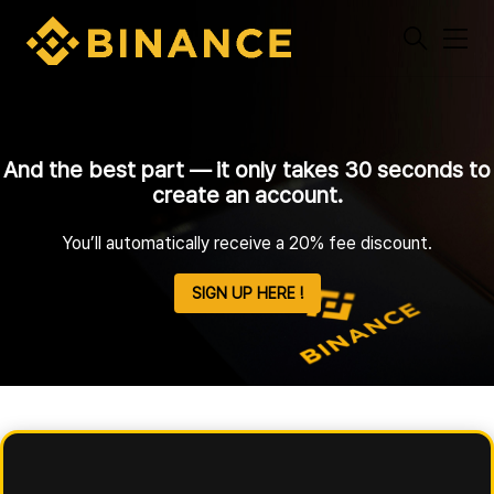
메
뉴
And the best part — it only takes 30 seconds to
create an account.
You’ll automatically receive a 20% fee discount.
SIGN UP HERE !